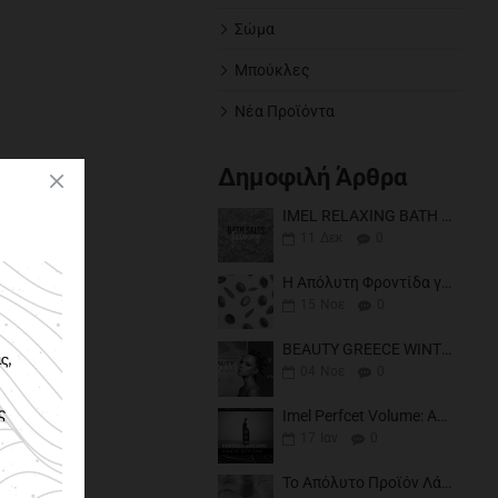
Σώμα
Μπούκλες
Νέα Προϊόντα
Δημοφιλή Άρθρα
IMEL RELAXING BATH SALTS
11
Δεκ
0
Η Απόλυτη Φροντίδα για Βαμμένα και Ταλαιπωρημένα Μαλλιά
15
Νοε
0
BEAUTY GREECE WINTER 2024
04
Νοε
0
Imel Perfcet Volume: Αφρός Μαλλιών για Μπούκλες και Κυματιστά Μαλλιά
17
Ιαν
0
Το Απόλυτο Προϊόν Λάμψης & Περιποίησης Μαλλιών