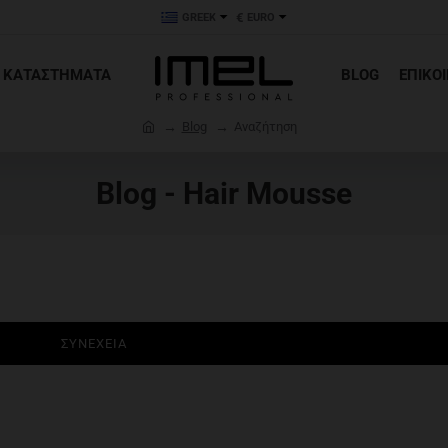
€
GREEK
EURO
ΚΑΤΑΣΤΗΜΑΤΑ
BLOG
ΕΠΙΚΟ
h
Blog
Αναζήτηση
o
m
Blog - Hair Mousse
e
ΣΥΝΈΧΕΙΑ