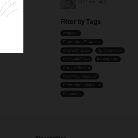
02
Δεκ
0
Filter by Tags
Argan Oil
Περιποίηση Σώματος
Άλατα Μπάνιου
Χριστούγεννα
Μελομακάρονο
Κουραμπιές
Λιπαρά Μαλλιά
Φροντίδα Μαλλιών
Περιποίηση Μαλλιών
Μπούκλες