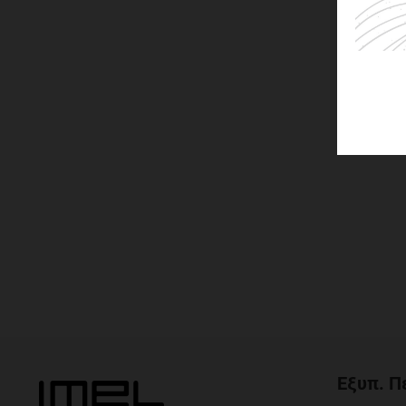
Εξυπ. Π