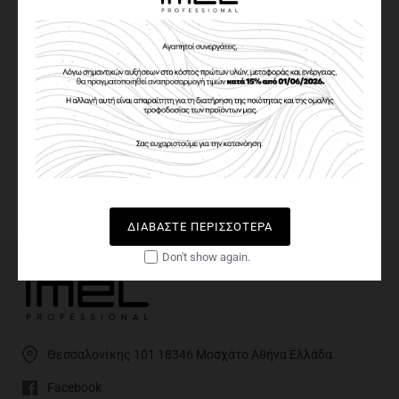
PARABENS FREE
IN STOCK
Model:
VENT-005004
Weight:
0.08
EAN:
5208105005004
Ventus
Ετικέτες:
Vegan
ΔΙΑΒΆΣΤΕ ΠΕΡΙΣΣΌΤΕΡΑ
Don't show again.
Θεσσαλονίκης 101 18346 Μοσχάτο Αθήνα Ελλάδα.
Facebook