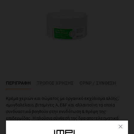
ΠΕΡΙΓΡΑΦΉ
ΤΡΌΠΟΣ ΧΡΉΣΗΣ
CPNP / ΣΥΝΘΕΣΗ
Κρέμα χεριών και σώματος με οργανικό εκχύλισμα αλόης,
αμυγδαλέλαιο, βιταμίνες Α, E&F και αλλαντοϊνη τα οποία
συνδυαστικά βοηθούν στην ενυδάτωση & θρέψη της
επιδερμίδας. Η πλούσια σύνθεσή της δρα αποτελεσματικά
προσφέροντας 24ωρη φροντίδα και προστασία. Απορροφάται
αμέσως.