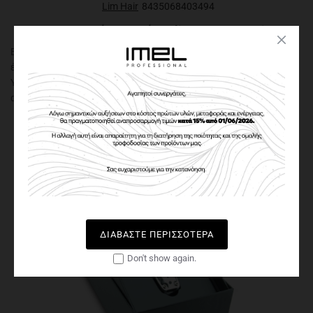
Lim Hair
8435068403494
Κουρευτική Μηχανή Cutlim 10K SA Bestia
Eπαγγελματική κουρευτική μηχανή, ειδικά σχεδιασμένη για
έμπειρους επαγγελματίες, επειδή προσφέρει στενή κοπή.
Yψηλής ποιότητας λεπίδα και η ειδική σχεδίαση που
αποφεύγουν την υπερθέρμανση. Από την άλλ..
Μη Διαθέσιμο
ΔΙΑΒΆΣΤΕ ΠΕΡΙΣΣΌΤΕΡΑ
Don't show again.