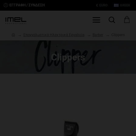
€
ΕΓΓΡΑΦΉ / ΣΎΝΔΕΣΗ
EURO
GREEK
h
Επαγγελματικά Ηλεκτρικά Εργαλεία
Barber
Clippers
o
m
e
Clippers