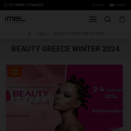
€
ΕΓΓΡΑΦΉ / ΣΎΝΔΕΣΗ
EURO
GREEK
h
Blog
BEAUTY GREECE WINTER 2024
o
m
BEAUTY GREECE WINTER 2024
e
04
Νοε