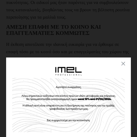
πυκνότητας. Οι ειδικοί μας ήταν παρόντες για να συμβουλεύσουν
τους καταναλωτές, βοηθώντας τους να βρουν τη βέλτιστη ρουτίνα
περιποίησης για τα μαλλιά τους.
ΆΜΕΣΗ ΕΠΑΦΉ ΜΕ ΤΟ ΚΟΙΝΌ ΚΑΙ
ΕΠΑΓΓΕΛΜΑΤΊΕΣ ΚΟΜΜΩΤΈΣ
Η έκθεση αποτέλεσε την ιδανική ευκαιρία για να έρθουμε σε
επαφή τόσο με το κοινό όσο και με επαγγελματίες του χώρου της
κομμωτικής. Οι επισκέπτες μας μπορούσαν να δοκιμάσουν τα
προϊόντα μας και να μιλήσουν με τους ειδικούς μας για
εξατομικευμένες λύσεις, αλλά και για νέες τεχνικές φροντίδας των
μαλλιών. Παράλληλα, τα εργαστήρια και οι παρουσιάσεις μας
βοήθησαν τους καλεσμένους να μάθουν περισσότερα για την
τεχνογνωσία και τη φιλοσοφία πίσω από κάθε προϊόν μας.
ΝΈΕΣ ΣΥΝΕΡΓΑΣΊΕΣ ΚΑΙ ΣΤΡΑΤΗΓΙΚΈΣ
Κατά τη διάρκεια της έκθεσης, ανακοινώσαμε νέες συνεργασίες με
διακεκριμένους επαγγελματίες στον τομέα της κομμωτικής, που
αποδεικνύουν τη δέσμευσή μας στην καινοτομία και την