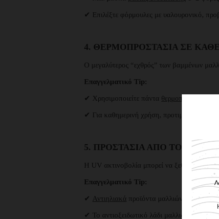
✔ Επιλέξτε φόρμουλες με υαλουρονικό, προβ
4. ΘΕΡΜΟΠΡΟΣΤΑΣΊΑ ΣΕ ΚΆΘΕ
Ο μεγαλύτερος “εχθρός” των βαμμένων μαλλι
Επαγγελματικό Tip:
✔ Χρησιμοποιείτε πάντα
θερμοπροστατευτι
✔ Για καθημερινή χρήση, προτιμήστε ανάλαφ
5. ΠΡΟΣΤΑΣΊΑ ΑΠΌ ΤΟΝ ΉΛΙΟ
Η UV ακτινοβολία μπορεί να ξεθωριάσει το
Επαγγελματικό Tip:
✔
Αντιηλιακά
προϊόντα μαλλιών με UV φίλτρ
✔ Το αντιοξειδωτικό λάδι μαλλιών προσφέρει