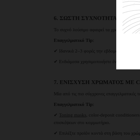
6. ΣΩΣΤΉ ΣΥΧΝΌΤΗΤΑ ΛΟΥΣ
Το συχνό λούσιμο αφαιρεί τα χρωστικά μόρια
Επαγγελματικό Tip:
✔ Ιδανικά 2–3 φορές την εβδομάδα.
✔ Ενδιάμεσα χρησιμοποιήστε ένα καθαρό, 
7. ΕΝΊΣΧΥΣΗ ΧΡΏΜΑΤΟΣ ΜΕ 
Μία από τις πιο σύγχρονες επαγγελματικές τ
Επαγγελματικό Tip:
✔
Toning masks
, color-deposit conditioner
επισκέψεων στο κομμωτήριο.
✔ Επιλέξτε προϊόν κοντά στη βάση του χρώ