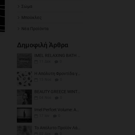
Σώμα
Μπούκλες
Νέα Προϊόντα
Δημοφιλή Άρθρα
IMEL RELAXING BATH SALTS
11
Δεκ
0
Η Απόλυτη Φροντίδα για Βαμμένα και Ταλαιπωρημένα Μαλλιά
15
Νοε
0
BEAUTY GREECE WINTER 2024
04
Νοε
0
Imel Perfcet Volume: Αφρός Μαλλιών για Μπούκλες και Κυματιστά Μαλλιά
17
Ιαν
0
Το Απόλυτο Προϊόν Λάμψης & Περιποίησης Μαλλιών
02
Δεκ
0