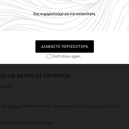
ΊΜΑΤΟΣ
 από την τρίχα.
ΔΙΑΒΆΣΤΕ ΠΕΡΙΣΣΌΤΕΡΑ
Don't show again.
ελαφρύ dry shampoo.
COLOR-REFRESH ΠΡΟΪΌΝΤΑ
εχνικές.
s και
glosses
βοηθούν στο να “φρεσκάρεται” η απόχρωση μεταξύ των
ματος για φυσικό αποτέλεσμα.