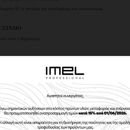
ιταμίνη Β5 ή πεπτίδια για επανόρθωση και ελαστικότητα.
 ΣΤΆΔΙΟ
ών είναι η θερμότητα.
κό
πριν από πιστολάκι, πρέσα ή ψαλίδι.
ρα leave-in sprays.
 & ΤΗΝ ΑΤΜΌΣΦΑΙΡΑ
 χρώμα έως και 40%.
α είναι must για το καλοκαίρι.
 επιπλέον θωράκιση από ρύπους και ελεύθερες ρίζες.