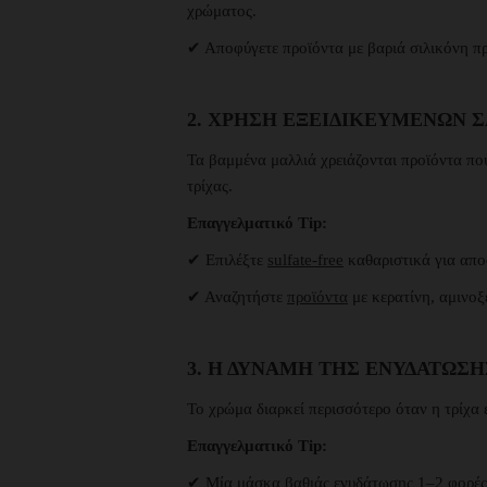
χρώματος.
✔ Αποφύγετε προϊόντα με βαριά σιλικόνη πρ
2. ΧΡΉΣΗ ΕΞΕΙΔΙΚΕΥΜΈΝΩΝ 
Τα βαμμένα μαλλιά χρειάζονται προϊόντα πο
τρίχας.
Επαγγελματικό Tip:
✔ Επιλέξτε
sulfate-free
καθαριστικά για απο
✔ Αναζητήστε
προϊόντα
με κερατίνη, αμινοξ
3. Η ΔΎΝΑΜΗ ΤΗΣ ΕΝΥΔΆΤΩΣΗ
Το χρώμα διαρκεί περισσότερο όταν η τρίχα 
Επαγγελματικό Tip:
✔ Μία μάσκα
βαθιάς ενυδάτωσης
1–2 φορές 