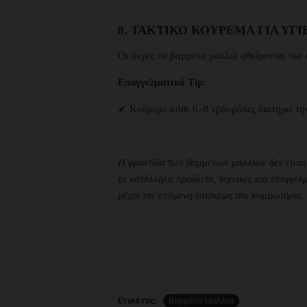
8. ΤΑΚΤΙΚΌ ΚΟΎΡΕΜΑ ΓΙΑ ΥΓ
Οι άκρες σε βαμμένα μαλλιά φθείρονται πιο 
Επαγγελματικό Tip:
✔ Κούρεμα κάθε 6–8 εβδομάδες διατηρεί την
Η φροντίδα των βαμμένων μαλλιών δεν είναι α
τα κατάλληλα προϊόντα, τεχνικές και επαγγελ
μέχρι την επόμενη επίσκεψη στο κομμωτήριο.
Ετικέτες:
Βαμμένα Μαλλιά