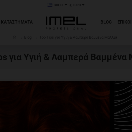
€
GREEK
EURO
ΚΑΤΑΣΤΗΜΑΤΑ
BLOG
ΕΠΙΚΟ
h
Blog
Top Tips για Υγιή & Λαμπερά Βαμμένα Μαλλιά
o
m
ps για Υγιή & Λαμπερά Βαμμένα
e