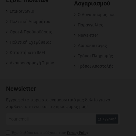
Εξυπ. Πελατών
Λογαριασμού
Επικοινωνία
O Λογαριασμός μου
Πολιτική Απορρήτου
Παραγγελίες
Όροι & Προϋποθέσεις
Newsletter
Πολιτική Εχεμύθειας
Δωροεπιταγές
Καταστήματα IMEL
Τρόποι Πληρωμής
Αναπροσαρμογή Tιμών
Τρόποι Αποστολής
Newsletter
Εγγραφείτε τώρα στο ενημερωτικό μας δελτίο για να
λαμβάνετε τα νέα και τις προσφορές μας!
Your
Εγγραφή
email
Έχω διαβάσει και αποδέχομαι τους
Privacy Policy