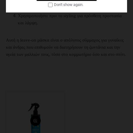
Μην ξεβγάλετε. Αφήστε τη μάσκα να δράσει,
Don't show again.
προσφέροντας συνεχή φροντίδα.
Χρησιμοποιήστε πριν το styling για πρόσθετη προστασία
και λάμψη.
Αυτή η leave-on μάσκα είναι ο απόλυτος σύμμαχος για γυναίκες
και άνδρες που επιθυμούν να διατηρήσουν τη ζωντάνια και την
υγεία των μαλλιών τους, τόσο στο κομμωτήριο όσο και στο σπίτι.