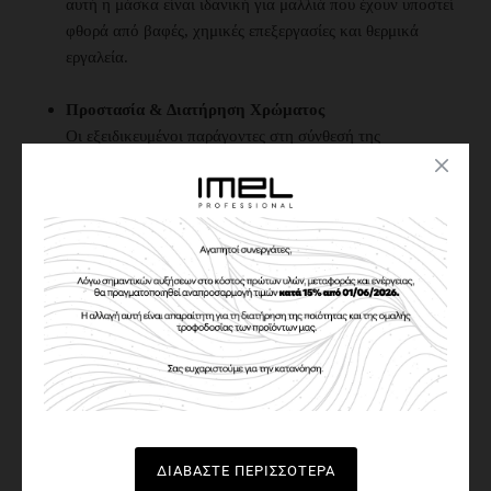
αυτή η μάσκα είναι ιδανική για μαλλιά που έχουν υποστεί
φθορά από βαφές, χημικές επεξεργασίες και θερμικά
εργαλεία.
Προστασία & Διατήρηση Χρώματος
Οι εξειδικευμένοι παράγοντες στη σύνθεσή της
"κλειδώνουν" το χρώμα, διατηρώντας τη ζωντάνια και την
έντασή του για μεγαλύτερο χρονικό διάστημα.
Ενυδάτωση & Ελαφρότητα
Χαρίζει εντατική θρέψη και μεταξένια υφή χωρίς να
βαραίνει τα μαλλιά. Τα αποτελέσματα είναι άμεσα,
προσφέροντας απαράμιλλη αίσθηση απαλότητας.
ΠΏΣ ΝΑ ΤΗ ΧΡΗΣΙΜΟΠΟΙΉΣΕΤΕ
Εφαρμόστε μια μικρή ποσότητα σε νωπά ή στεγνά μαλλιά.
Απλώστε ομοιόμορφα σε μήκη και άκρες, αποφεύγοντας
τις ρίζες.
ΔΙΑΒΆΣΤΕ ΠΕΡΙΣΣΌΤΕΡΑ