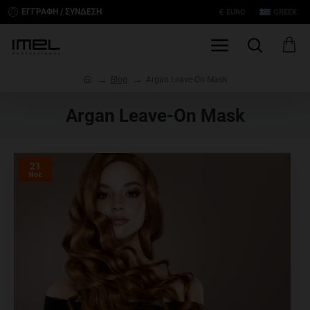
€
ΕΓΓΡΑΦΉ / ΣΎΝΔΕΣΗ
EURO
GREEK
h
Blog
Argan Leave-On Mask
o
m
Argan Leave-On Mask
e
21
Νοε